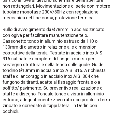
particolari ove si devono schermare delle aperture
non rettangolari. Movimentazione di serie con motore
tubolare monofase 230V/50Hz con regolazione
meccanica del fine corsa, protezione termica.
Rullo di avvolgimento da Ø78mm in acciaio zincato
con ogiva per facilitare manutenzione telo.
Cassonetto tondo in alluminio estruso da 110 o
130mm di diametro in relazione alle dimensioni
costruttive della tenda. Testate in acciaio inox AISI
316 satinate e complete di flange a morsa per il
sostegno strutturale della tenda sulle guide. Guide
tondino Ø10mm in acciaio inox AISI 316. A richiesta
staffe di ancoraggio in acciaio inox AISI 304 che
fungono da tiranti, adatte al fissaggio frontale o a
soffitto/ pavimento. Su preventivo realizzazione di
staffe a disegno. Fondale tondo a vista in alluminio
estruso, adeguatamente zavorrato con profilo in ferro
zincato e corredato di tappi laterali in Derlin con
occhioli.