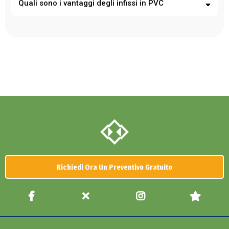
Quali sono i vantaggi degli infissi in PVC
la chiusura in base al sole aiuta a mantenere la casa più fresca
d’estate e più calda d’inverno.
Durata: Il motore riduce lo sforzo sul meccanismo, prolungando
la vita delle tapparelle.
Richiedi Ora Un Preventivo Gratuito